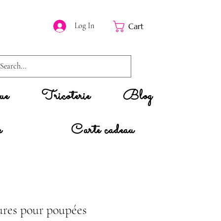
Log In
Cart
ue
Tricoterie
Blog
e
Carte cadeau
tures pour poupées