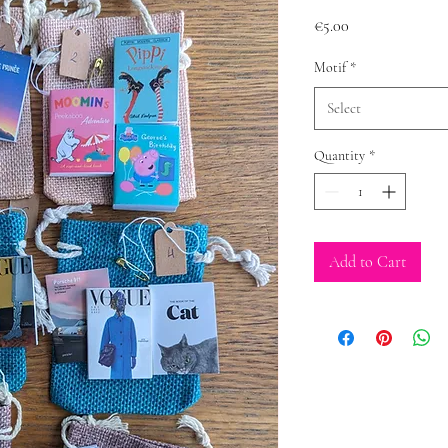
Price
€5.00
Motif
*
Select
Quantity
*
Add to Cart