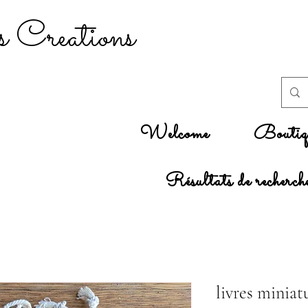
 Creations
Welcome
Boutiq
Résultats de recherch
livres minia