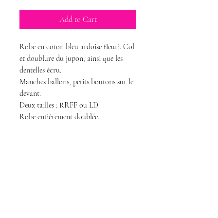
Add to Cart
Robe en coton bleu ardoise fleuri. Col
et doublure du jupon, ainsi que les
dentelles écru.
Manches ballons, petits boutons sur le
devant.
Deux tailles : RRFF ou LD
Robe entièrement doublée.
Magda Dolls
Creations
magdadollsboutique@gmail.com