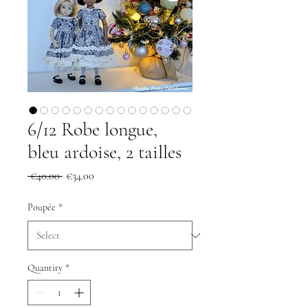
6/12 Robe longue,
bleu ardoise, 2 tailles
Regular
Sale
 €40.00 
€34.00
Price
Price
Poupée
*
Quantity
*