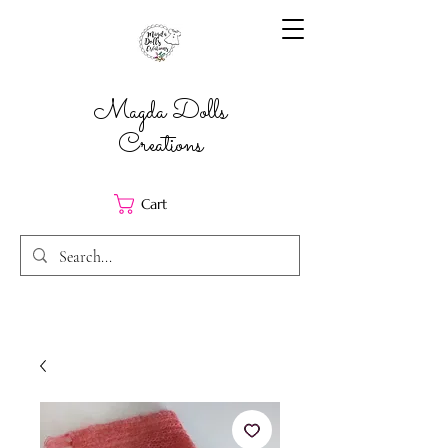
Magda Dolls
Creations
Cart