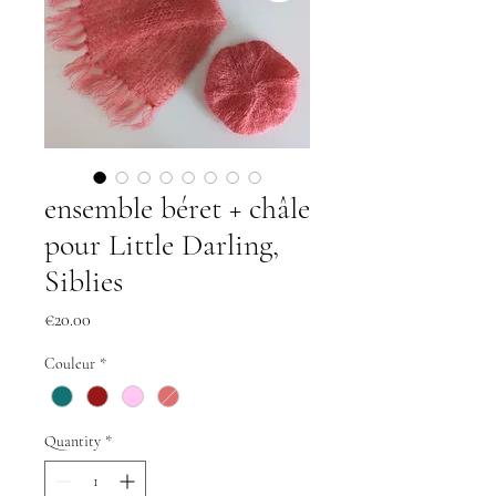
ensemble béret + châle
pour Little Darling,
Siblies
Price
€20.00
Couleur
*
Quantity
*