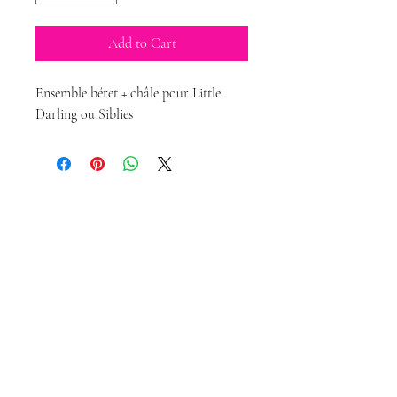
Add to Cart
Ensemble béret + châle pour Little
Darling ou Siblies
Magda Dolls
Creations
magdadollsboutique@gmail.com
Terms of Sales
Legal Notice
Politique de confidentialité