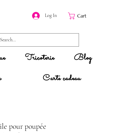
Log In
Cart
ue
Tricoterie
Blog
e
Carte cadeau
oile pour poupée