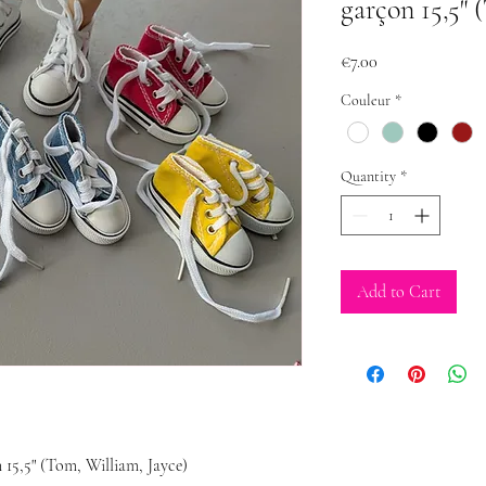
garçon 15,5" 
Price
€7.00
Couleur
*
Quantity
*
Add to Cart
 15,5" (Tom, William, Jayce)