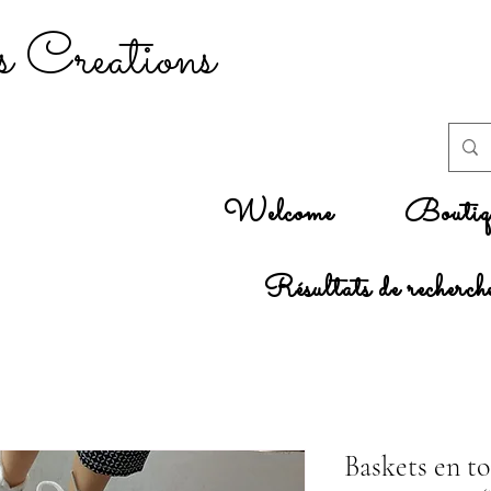
 Creations
Welcome
Boutiq
Résultats de recherch
Baskets en t