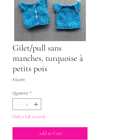
Gilet/pull sans
manches, turquoise à
petits pois
Price
€12.00
Quantity
*
Only 2 left in stock
Add to Cart