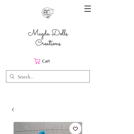
Magda Dolls
Creations
Cart