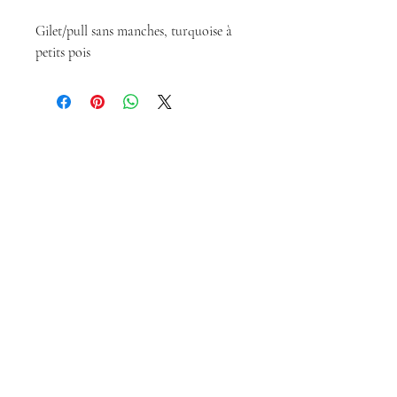
Gilet/pull sans manches, turquoise à
petits pois
Magda Dolls
Creations
magdadollsboutique@gmail.com
Terms of Sales
Legal Notice
Politique de confidentialité
Cookie policy