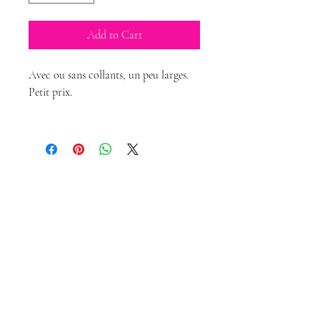
Add to Cart
Avec ou sans collants, un peu larges.
Petit prix.
Magda Dolls
Creations
magdadollsboutique@gmail.com
Terms of Sales
Legal Notice