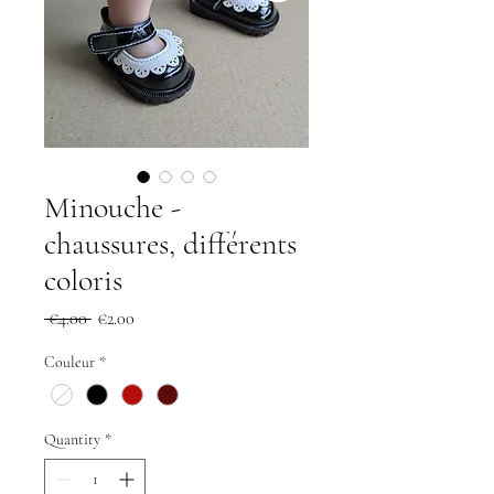
Minouche -
chaussures, différents
coloris
Regular
Sale
 €4.00 
€2.00
Price
Price
Couleur
*
Quantity
*