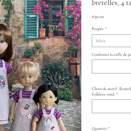
bretelles, 4 ta
Price
€30.00
Poupée
*
Select
Confirmer la taille de p
Choix du motif : Renard, 
Folklore rond.
*
Quantity
*