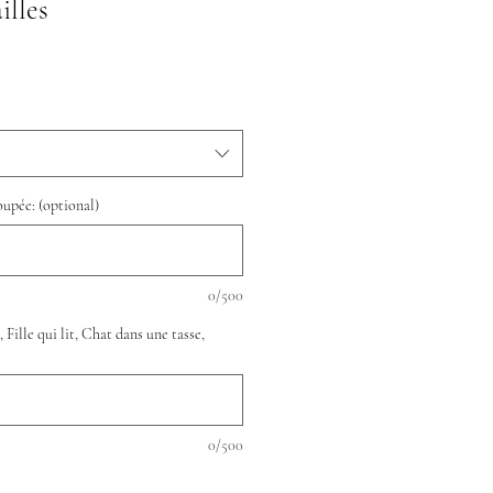
illes
oupée: (optional)
0/500
Fille qui lit, Chat dans une tasse,
0/500