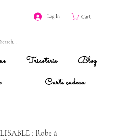
Log In
Cart
ue
Tricoterie
Blog
e
Carte cadeau
SABLE : Robe à