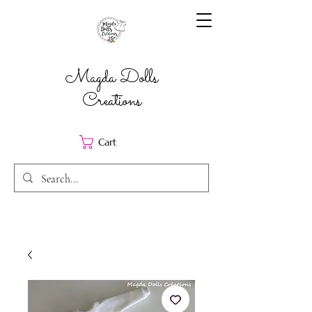
Magda Dolls
Creations
Cart