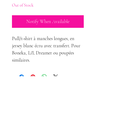
Out of Stock
Notify When Available
Pull/t-shirt à manches longues, en
jersey blanc écru avec transfert. Pour
Boneka, Li'L Dreamer ou poupées
similaires.
Magda Dolls
Creations
magdadollsboutique@gmail.com
Terms of Sales