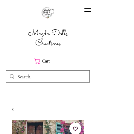
Magda Dolls
Creations
Cart