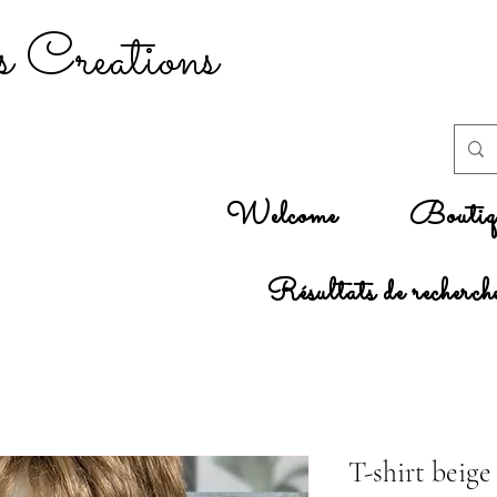
 Creations
Welcome
Boutiq
Résultats de recherch
T-shirt beige