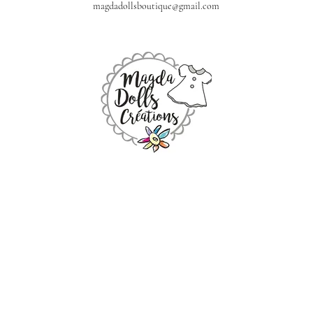
magdadollsboutique@gmail.com