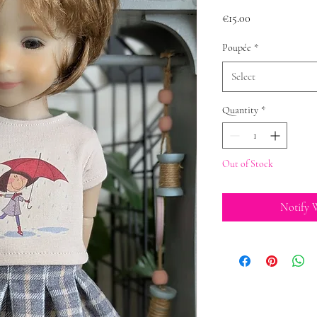
Price
€15.00
Poupée
*
Select
Quantity
*
Out of Stock
Notify 