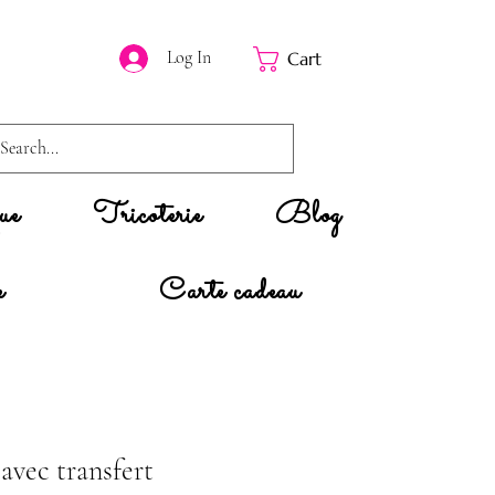
Log In
Cart
ue
Tricoterie
Blog
e
Carte cadeau
 avec transfert